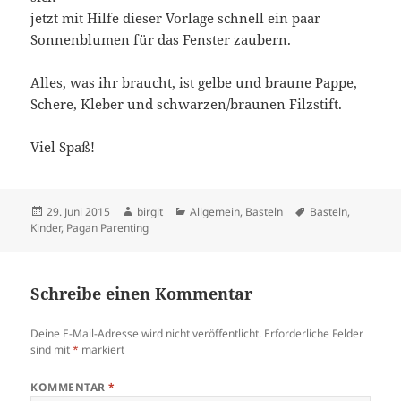
jetzt mit Hilfe dieser Vorlage schnell ein paar
Sonnenblumen für das Fenster zaubern.
Alles, was ihr braucht, ist gelbe und braune Pappe,
Schere, Kleber und schwarzen/braunen Filzstift.
Viel Spaß!
Veröffentlicht
Autor
Kategorien
Schlagwörter
29. Juni 2015
birgit
Allgemein
,
Basteln
Basteln
,
am
Kinder
,
Pagan Parenting
Schreibe einen Kommentar
Deine E-Mail-Adresse wird nicht veröffentlicht.
Erforderliche Felder
sind mit
*
markiert
KOMMENTAR
*