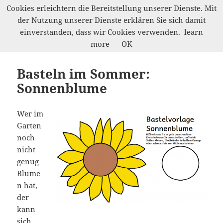
Cookies erleichtern die Bereitstellung unserer Dienste. Mit
der Nutzung unserer Dienste erklären Sie sich damit
Werkelwald
einverstanden, dass wir Cookies verwenden.
learn
MENÜ
more
OK
UND
WIDGETS
Basteln im Sommer:
Sonnenblume
Wer im
Garten
noch
nicht
genug
Blume
n hat,
der
kann
sich