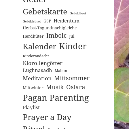
Gebetskarte
Gebildbrot
Heidentum
GSP
Gebildebrot
Herbst-Tagundnachtgleiche
Imbolc
Herdhüter
Jul
Kinder
Kalender
Kinderandacht
Klorollengötter
Lughnasadh
Mabon
Mittsommer
Meditation
Musik
Ostara
Mittwinter
Pagan Parenting
Playlist
Prayer a Day
Ritual