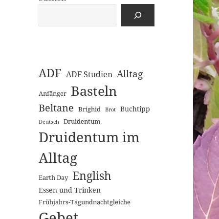
ADF
Alltag
ADF Studien
Basteln
Anfänger
Beltane
Buchtipp
Brighid
Brot
Druidentum
Deutsch
Druidentum im
Alltag
English
Earth Day
Essen und Trinken
Frühjahrs-Tagundnachtgleiche
Gebet