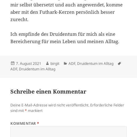
mir selbst übersetzt und auch angewendet, komme
aber mit den Futhark-Kerzen persönlich besser
zurecht.
Ich empfinde des Druidentum für mich als eine
Bereicherung für mein Leben und meinen Alltag.
Veröffentlicht
Autor
Kategorien
Schlagw
7. August 2021
birgit
ADF
,
Druidentum im Alltag
am
ADF
,
Druidentum im Alltag
Schreibe einen Kommentar
Deine E-Mail-Adresse wird nicht veröffentlicht.
Erforderliche Felder
sind mit
*
markiert
KOMMENTAR
*