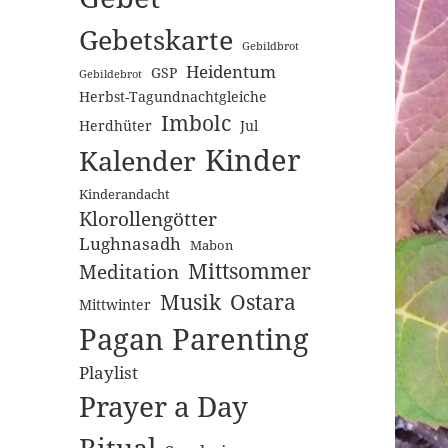
Gebetskarte
Gebildbrot
Heidentum
GSP
Gebildebrot
Herbst-Tagundnachtgleiche
Imbolc
Herdhüter
Jul
Kinder
Kalender
Kinderandacht
Klorollengötter
Lughnasadh
Mabon
Mittsommer
Meditation
Musik
Ostara
Mittwinter
Pagan Parenting
Playlist
Prayer a Day
Ritual