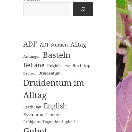
ADF
Alltag
ADF Studien
Basteln
Anfänger
Beltane
Buchtipp
Brighid
Brot
Druidentum
Deutsch
Druidentum im
Alltag
English
Earth Day
Essen und Trinken
Frühjahrs-Tagundnachtgleiche
Gebet