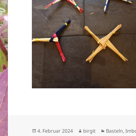
Veröffentlicht
Autor
Kategorien
4. Februar 2024
birgit
Basteln
,
Imb