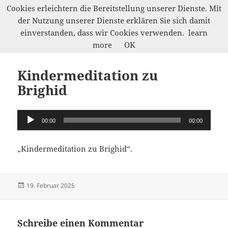
Cookies erleichtern die Bereitstellung unserer Dienste. Mit
der Nutzung unserer Dienste erklären Sie sich damit
Werkelwald
einverstanden, dass wir Cookies verwenden.
learn
MENÜ
more
OK
UND
WIDGETS
Kindermeditation zu
Brighid
Audio-
00:00
00:00
Player
„Kindermeditation zu Brighid“.
Veröffentlicht
19. Februar 2025
am
Schreibe einen Kommentar