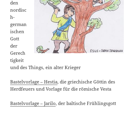
den
nordisc
h-
german
ischen
Gott
der
Gerech
tigkeit
und des Things, ein alter Krieger
Bastelvorlage – Hestia
, die griechische Göttin des
Herdfeuers und Vorlage für die römische Vesta
Bastelvorlage – Jarilo
, der baltische Frühlingsgott