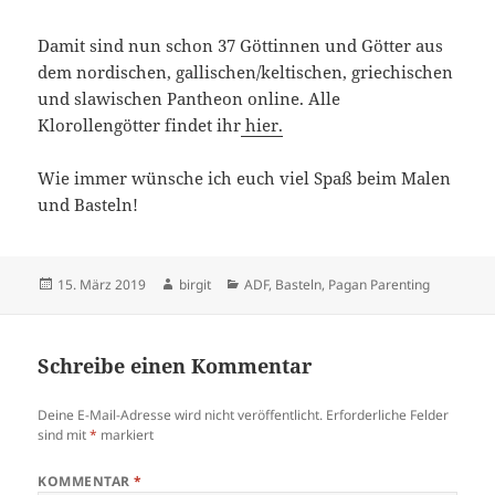
Damit sind nun schon 37 Göttinnen und Götter aus
dem nordischen, gallischen/keltischen, griechischen
und slawischen Pantheon online. Alle
Klorollengötter findet ihr
hier.
Wie immer wünsche ich euch viel Spaß beim Malen
und Basteln!
Veröffentlicht
Autor
Kategorien
15. März 2019
birgit
ADF
,
Basteln
,
Pagan Parenting
am
Schreibe einen Kommentar
Deine E-Mail-Adresse wird nicht veröffentlicht.
Erforderliche Felder
sind mit
*
markiert
KOMMENTAR
*