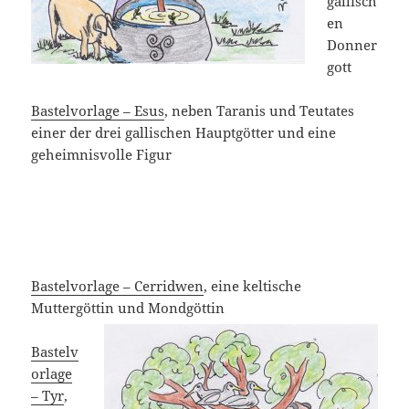
gallisch
en
Donner
gott
Bastelvorlage – Esus
, neben Taranis und Teutates
einer der drei gallischen Hauptgötter und eine
geheimnisvolle Figur
Bastelvorlage – Cerridwen
, eine keltische
Muttergöttin und Mondgöttin
Bastelv
orlage
– Tyr
,