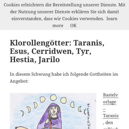
Cookies erleichtern die Bereitstellung unserer Dienste. Mit
der Nutzung unserer Dienste erklären Sie sich damit
Werkelwald
einverstanden, dass wir Cookies verwenden.
learn
MENÜ
more
OK
UND
WIDGETS
Klorollengötter: Taranis,
Esus, Cerridwen, Tyr,
Hestia, Jarilo
In diesem Schwung habe ich folgende Gottheiten im
Angebot:
Bastelv
orlage
–
Taranis
, den