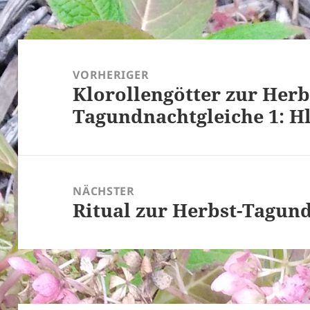
Beitragsnavigation
VORHERIGER
Klorollengötter zur Herb
Vorheriger
Tagundnachtgleiche 1: H
Beitrag:
NÄCHSTER
Ritual zur Herbst-Tagun
Nächster
Beitrag: