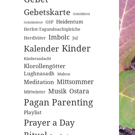
Gebetskarte
Gebildbrot
Heidentum
GSP
Gebildebrot
Herbst-Tagundnachtgleiche
Imbolc
Herdhüter
Jul
Kinder
Kalender
Kinderandacht
Klorollengötter
Lughnasadh
Mabon
Mittsommer
Meditation
Musik
Ostara
Mittwinter
Pagan Parenting
Playlist
Prayer a Day
Ritual