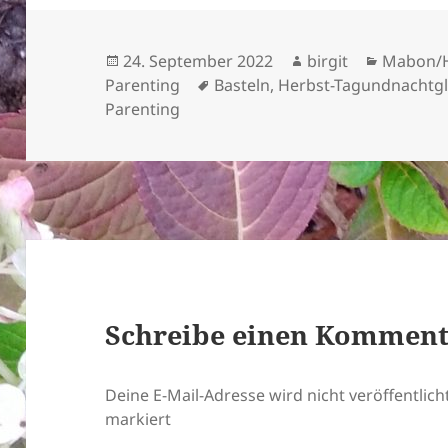
Veröffentlicht
Autor
Kategor
24. September 2022
birgit
Mabon/H
am
Schlagwörter
Parenting
Basteln
,
Herbst-Tagundnachtgl
Parenting
Schreibe einen Kommen
Deine E-Mail-Adresse wird nicht veröffentlicht
markiert