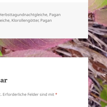
ien
erbsttagundnachtgleiche
,
Pagan
eiche
,
Klorollengötter
,
Pagan
tar
.
Erforderliche Felder sind mit
*