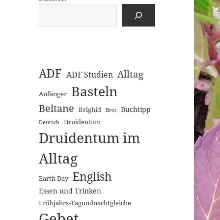
ADF
Alltag
ADF Studien
Basteln
Anfänger
Beltane
Buchtipp
Brighid
Brot
Druidentum
Deutsch
Druidentum im
Alltag
English
Earth Day
Essen und Trinken
Frühjahrs-Tagundnachtgleiche
Gebet