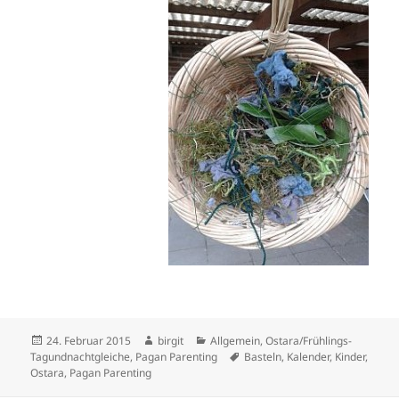
Veröffentlicht
Autor
Kategorien
24. Februar 2015
birgit
Allgemein
,
Ostara/Frühlings-
am
Schlagwörter
Tagundnachtgleiche
,
Pagan Parenting
Basteln
,
Kalender
,
Kinder
,
Ostara
,
Pagan Parenting