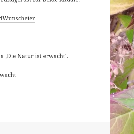
ndWunscheier
 ‚Die Natur ist erwacht‘.
rwacht