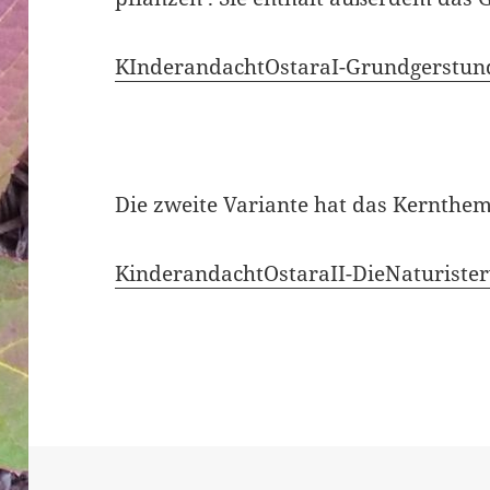
KInderandachtOstaraI-Grundgerstu
Die zweite Variante hat das Kernthema
KinderandachtOstaraII-DieNaturiste