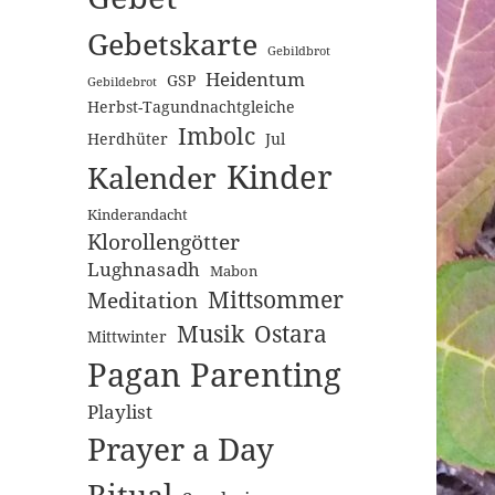
Gebetskarte
Gebildbrot
Heidentum
GSP
Gebildebrot
Herbst-Tagundnachtgleiche
Imbolc
Herdhüter
Jul
Kinder
Kalender
Kinderandacht
Klorollengötter
Lughnasadh
Mabon
Mittsommer
Meditation
Musik
Ostara
Mittwinter
Pagan Parenting
Playlist
Prayer a Day
Ritual