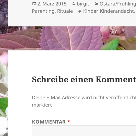
Veröffentlicht
Autor
Kategorien
2. März 2015
birgit
Ostara/Frühlin
am
Schlagwörter
Parenting
,
Rituale
Kinder
,
Kinderandacht
Schreibe einen Kommen
Deine E-Mail-Adresse wird nicht veröffentlicht
markiert
KOMMENTAR
*