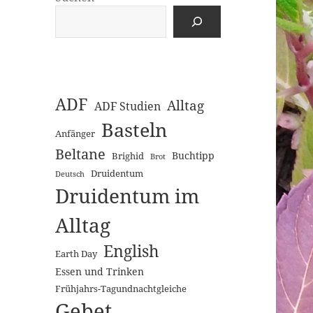
ADF
Alltag
ADF Studien
Basteln
Anfänger
Beltane
Buchtipp
Brighid
Brot
Druidentum
Deutsch
Druidentum im
Alltag
English
Earth Day
Essen und Trinken
Frühjahrs-Tagundnachtgleiche
Gebet