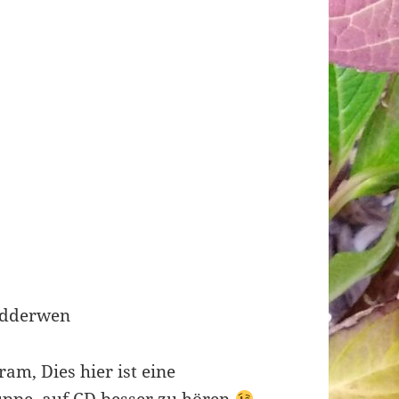
ndderwen
m, Dies hier ist eine
uppe, auf CD besser zu hören