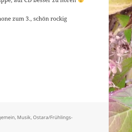
hone zum 3., schön rockig
egorien
lgemein
,
Musik
,
Ostara/Frühlings-