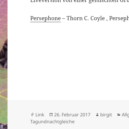
Persephone
– Thorn C. Coyle , Persep
Format
Veröffentlicht
Autor
Kat
Link
26. Februar 2017
birgit
Al
am
Tagundnachtgleiche