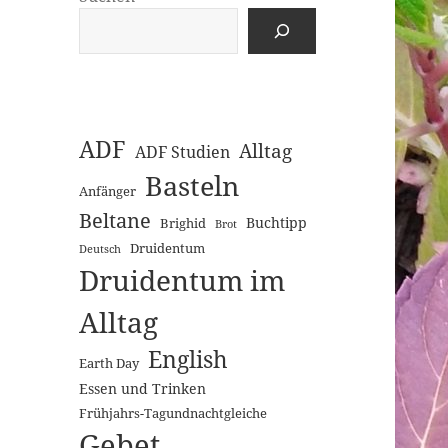
ADF
Alltag
ADF Studien
Basteln
Anfänger
Beltane
Buchtipp
Brighid
Brot
Druidentum
Deutsch
Druidentum im
Alltag
English
Earth Day
Essen und Trinken
Frühjahrs-Tagundnachtgleiche
Gebet