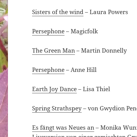
Sisters of the wind
– Laura Powers
Persephone
– Magicfolk
The Green Man
– Martin Donnelly
Persephone
– Anne Hill
Earth Joy Dance
– Lisa Thiel
Spring Strathspey
– von Gwydion Pe
Es fängt was Neues an
– Monika Wunra
Liveversion von einer gemischten Gr