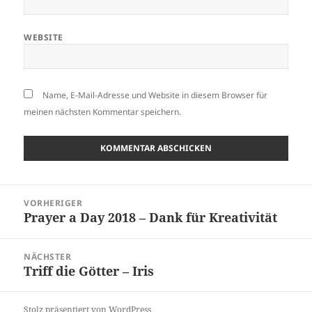
WEBSITE
Name, E-Mail-Adresse und Website in diesem Browser für
meinen nächsten Kommentar speichern.
Beitragsnavigation
VORHERIGER
Prayer a Day 2018 – Dank für Kreativität
Vorheriger
Beitrag:
NÄCHSTER
Triff die Götter – Iris
Nächster
Beitrag:
Stolz präsentiert von WordPress