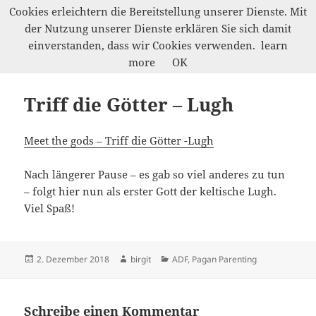
Cookies erleichtern die Bereitstellung unserer Dienste. Mit
der Nutzung unserer Dienste erklären Sie sich damit
Werkelwald
einverstanden, dass wir Cookies verwenden.
learn
MENÜ
more
OK
UND
WIDGETS
Triff die Götter – Lugh
Meet the gods – Triff die Götter -Lugh
Nach längerer Pause – es gab so viel anderes zu tun
– folgt hier nun als erster Gott der keltische Lugh.
Viel Spaß!
Veröffentlicht
Autor
Kategorien
2. Dezember 2018
birgit
ADF
,
Pagan Parenting
am
Schreibe einen Kommentar