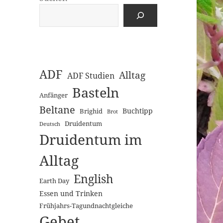
ADF
Alltag
ADF Studien
Basteln
Anfänger
Beltane
Buchtipp
Brighid
Brot
Druidentum
Deutsch
Druidentum im
Alltag
English
Earth Day
Essen und Trinken
Frühjahrs-Tagundnachtgleiche
Gebet