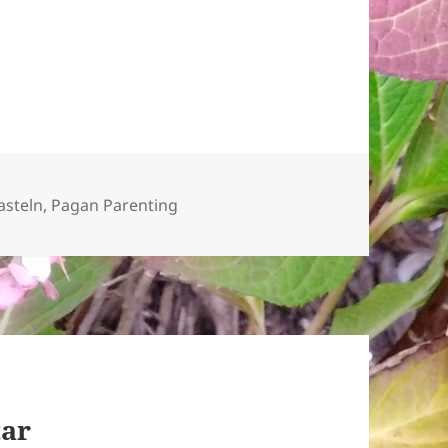
asteln
,
Pagan Parenting
tar