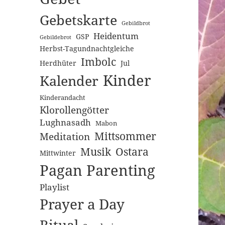
Gebetskarte
Gebildbrot
Heidentum
GSP
Gebildebrot
Herbst-Tagundnachtgleiche
Imbolc
Herdhüter
Jul
Kinder
Kalender
Kinderandacht
Klorollengötter
Lughnasadh
Mabon
Mittsommer
Meditation
Musik
Ostara
Mittwinter
Pagan Parenting
Playlist
Prayer a Day
Ritual