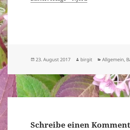
Veröffentlicht
Autor
Kategorien
23. August 2017
birgit
Allgemein
,
B
am
Schreibe einen Kommen