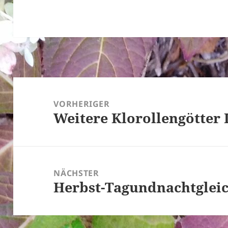
Beitragsnavigation
VORHERIGER
Weitere Klorollengötter 
Vorheriger
Beitrag:
NÄCHSTER
Herbst-Tagundnachtgleic
Nächster
Beitrag: