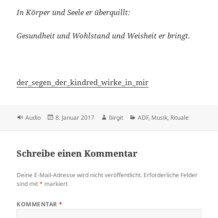
In Körper und Seele er überquillt:
Gesundheit und Wohlstand und Weisheit er bringt.
der_segen_der_kindred_wirke_in_mir
Format
Veröffentlicht
Autor
Kategorien
Audio
8. Januar 2017
birgit
ADF
,
Musik
,
Rituale
am
Schreibe einen Kommentar
Deine E-Mail-Adresse wird nicht veröffentlicht.
Erforderliche Felder
sind mit
*
markiert
KOMMENTAR
*