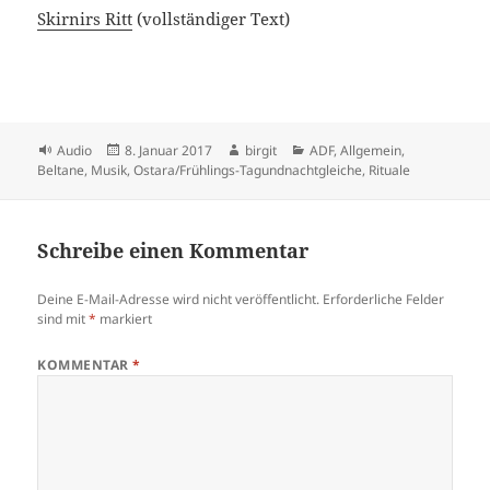
Skirnirs Ritt
(vollständiger Text)
Format
Veröffentlicht
Autor
Kategorien
Audio
8. Januar 2017
birgit
ADF
,
Allgemein
,
am
Beltane
,
Musik
,
Ostara/Frühlings-Tagundnachtgleiche
,
Rituale
Schreibe einen Kommentar
Deine E-Mail-Adresse wird nicht veröffentlicht.
Erforderliche Felder
sind mit
*
markiert
KOMMENTAR
*