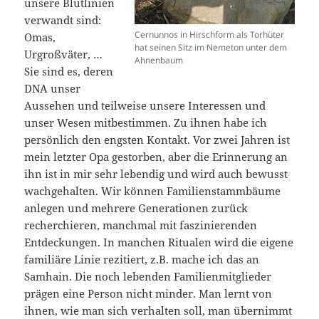
unsere Blutlinien
verwandt sind:
Cernunnos in Hirschform als Torhüter
Omas,
hat seinen Sitz im Nemeton unter dem
Urgroßväter, …
Ahnenbaum
Sie sind es, deren
DNA unser
Aussehen und teilweise unsere Interessen und
unser Wesen mitbestimmen. Zu ihnen habe ich
persönlich den engsten Kontakt. Vor zwei Jahren ist
mein letzter Opa gestorben, aber die Erinnerung an
ihn ist in mir sehr lebendig und wird auch bewusst
wachgehalten. Wir können Familienstammbäume
anlegen und mehrere Generationen zurück
recherchieren, manchmal mit faszinierenden
Entdeckungen. In manchen Ritualen wird die eigene
familiäre Linie rezitiert, z.B. mache ich das an
Samhain. Die noch lebenden Familienmitglieder
prägen eine Person nicht minder. Man lernt von
ihnen, wie man sich verhalten soll, man übernimmt