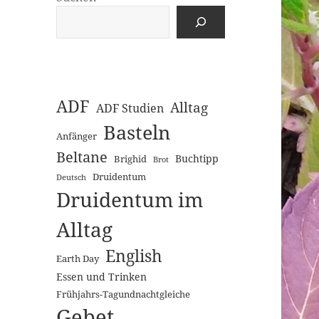
ADF
Alltag
ADF Studien
Basteln
Anfänger
Beltane
Buchtipp
Brighid
Brot
Druidentum
Deutsch
Druidentum im
Alltag
English
Earth Day
Essen und Trinken
Frühjahrs-Tagundnachtgleiche
Gebet