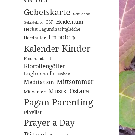
Gebetskarte
Gebildbrot
Heidentum
GSP
Gebildebrot
Herbst-Tagundnachtgleiche
Imbolc
Herdhüter
Jul
Kinder
Kalender
Kinderandacht
Klorollengötter
Lughnasadh
Mabon
Mittsommer
Meditation
Musik
Ostara
Mittwinter
Pagan Parenting
Playlist
Prayer a Day
Ritual