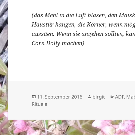
(das Mehl in die Luft blasen, den Mais
Haustür hängen, die Körner, wenn mög
aussäen. Wenn sie angehen sollten, ka
Corn Dolly machen)
Veröffentlicht
Autor
Kategor
11. September 2016
birgit
ADF
,
Mab
am
Rituale