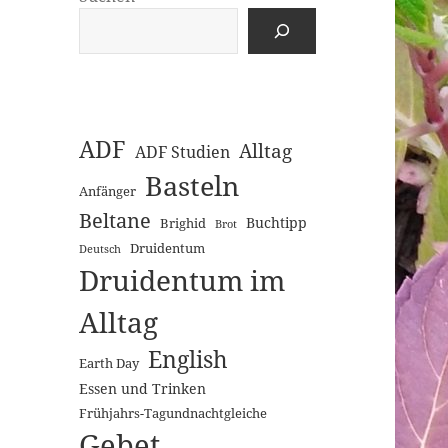
ADF
Alltag
ADF Studien
Basteln
Anfänger
Beltane
Buchtipp
Brighid
Brot
Druidentum
Deutsch
Druidentum im
Alltag
English
Earth Day
Essen und Trinken
Frühjahrs-Tagundnachtgleiche
Gebet