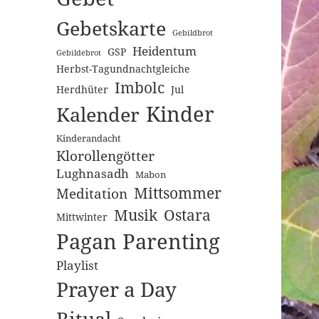
Gebetskarte
Gebildbrot
Heidentum
GSP
Gebildebrot
Herbst-Tagundnachtgleiche
Imbolc
Herdhüter
Jul
Kinder
Kalender
Kinderandacht
Klorollengötter
Lughnasadh
Mabon
Mittsommer
Meditation
Musik
Ostara
Mittwinter
Pagan Parenting
Playlist
Prayer a Day
Ritual