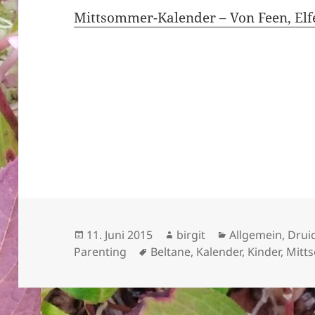
Mittsommer-Kalender – Von Feen,
El
Veröffentlicht
Autor
Kategorien
11. Juni 2015
birgit
Allgemein
,
Drui
am
Schlagwörter
Parenting
Beltane
,
Kalender
,
Kinder
,
Mitt