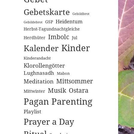
Gebetskarte
Gebildbrot
Heidentum
GSP
Gebildebrot
Herbst-Tagundnachtgleiche
Imbolc
Herdhüter
Jul
Kinder
Kalender
Kinderandacht
Klorollengötter
Lughnasadh
Mabon
Mittsommer
Meditation
Musik
Ostara
Mittwinter
Pagan Parenting
Playlist
Prayer a Day
Ritual