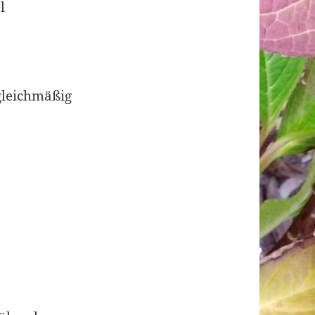
l
gleichmäßig