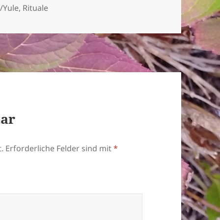
n
/Yule
,
Rituale
tar
.
Erforderliche Felder sind mit
*