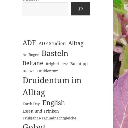
ADF
Alltag
ADF Studien
Basteln
Anfänger
Beltane
Buchtipp
Brighid
Brot
Druidentum
Deutsch
Druidentum im
Alltag
English
Earth Day
Essen und Trinken
Frühjahrs-Tagundnachtgleiche
Gebet