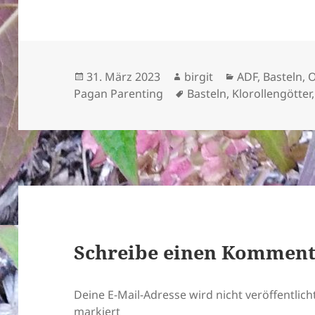
Veröffentlicht
Autor
Kategorien
31. März 2023
birgit
ADF
,
Basteln
,
O
am
Schlagwörter
Pagan Parenting
Basteln
,
Klorollengötter
Schreibe einen Kommen
Deine E-Mail-Adresse wird nicht veröffentlicht
markiert