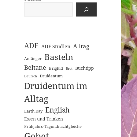
ADF
Alltag
ADF Studien
Basteln
Anfänger
Beltane
Buchtipp
Brighid
Brot
Druidentum
Deutsch
Druidentum im
Alltag
English
Earth Day
Essen und Trinken
Frühjahrs-Tagundnachtgleiche
Gebet