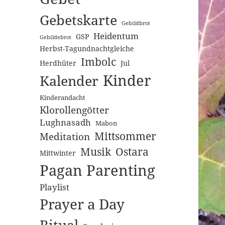
Gebetskarte
Gebildbrot
Heidentum
GSP
Gebildebrot
Herbst-Tagundnachtgleiche
Imbolc
Herdhüter
Jul
Kinder
Kalender
Kinderandacht
Klorollengötter
Lughnasadh
Mabon
Mittsommer
Meditation
Musik
Ostara
Mittwinter
Pagan Parenting
Playlist
Prayer a Day
Ritual