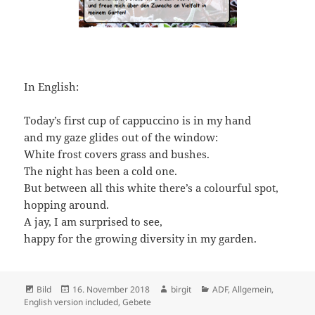
In English:
Today’s first cup of cappuccino is in my hand
and my gaze glides out of the window:
White frost covers grass and bushes.
The night has been a cold one.
But between all this white there’s a colourful spot,
hopping around.
A jay, I am surprised to see,
happy for the growing diversity in my garden.
Format
Veröffentlicht
Autor
Kategorien
Bild
16. November 2018
birgit
ADF
,
Allgemein
,
am
English version included
,
Gebete