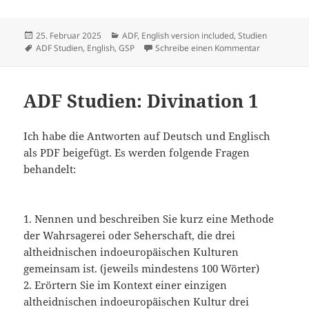
Veröffentlicht
Kategorien
25. Februar 2025
ADF
,
English version included
,
Studien
am
Schlagwörter
zu ADF Stud
ADF Studien
,
English
,
GSP
Schreibe einen Kommentar
ADF Studien: Divination 1
Ich habe die Antworten auf Deutsch und Englisch
als PDF beigefügt. Es werden folgende Fragen
behandelt:
1. Nennen und beschreiben Sie kurz eine Methode
der Wahrsagerei oder Seherschaft, die drei
altheidnischen indoeuropäischen Kulturen
gemeinsam ist. (jeweils mindestens 100 Wörter)
2. Erörtern Sie im Kontext einer einzigen
altheidnischen indoeuropäischen Kultur drei