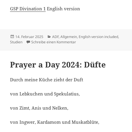
GSP Divination 1
English version
Veröffentlicht
Kategorien
14. Februar 2025
ADF
,
Allgemein
,
English version included
,
am
zu ADF Studien: Divination 1
Studien
Schreibe einen Kommentar
Prayer a Day 2024: Düfte
Durch meine Küche zieht der Duft
von Lebkuchen und Spekulatius,
von Zimt, Anis und Nelken,
von Ingwer, Kardamom und Muskatblüte,