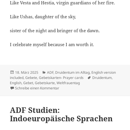
Like Vesta and Hestia, virgin guardians of her fire.
Like Ushas, daughter of the sky,
sister of the night and bringer of the dawn.
I celebrate myself because I am worth it.
Veröffentlicht
Kategorien
18. März 2025
ADF
,
Druidentum im Alltag
,
English version
am
Schlagwörter
included
,
Gebete
,
Gebetskarten- Prayer cards
Druidentum
,
English
,
Gebet
,
Gebetskarte
,
Weltfrauentag
zu Gebet zum Weltfrauentag 2025
Schreibe einen Kommentar
ADF Studien:
Indoeuropäische Sprachen