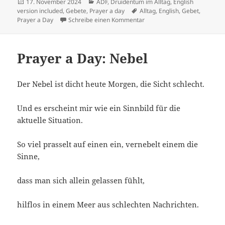
Veröffentlicht
Kategorien
17. November 2024
ADF
,
Druidentum im Alltag
,
English
am
Schlagwörter
version included
,
Gebete
,
Prayer a day
Alltag
,
English
,
Gebet
,
zu Prayer a Day 2024: Auf d
Prayer a Day
Schreibe einen Kommentar
Prayer a Day: Nebel
Der Nebel ist dicht heute Morgen, die Sicht schlecht.
Und es erscheint mir wie ein Sinnbild für die
aktuelle Situation.
So viel prasselt auf einen ein, vernebelt einem die
Sinne,
dass man sich allein gelassen fühlt,
hilflos in einem Meer aus schlechten Nachrichten.