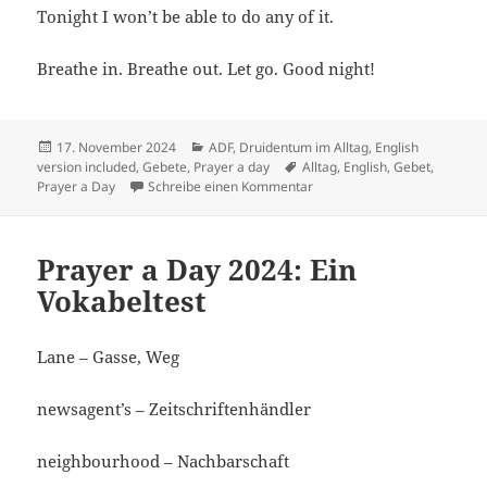
Tonight I won’t be able to do any of it.
Breathe in. Breathe out. Let go. Good night!
Veröffentlicht
Kategorien
17. November 2024
ADF
,
Druidentum im Alltag
,
English
am
Schlagwörter
version included
,
Gebete
,
Prayer a day
Alltag
,
English
,
Gebet
,
zu Prayer A Day 2024: Zum E
Prayer a Day
Schreibe einen Kommentar
Prayer a Day 2024: Ein
Vokabeltest
Lane – Gasse, Weg
newsagent’s – Zeitschriftenhändler
neighbourhood – Nachbarschaft