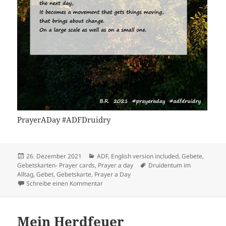
PrayerADay #ADFDruidry
Veröffentlicht
Kategorien
26. Dezember 2021
ADF
,
English version included
,
Gebete
,
am
Schlagwörter
Gebetskarten- Prayer cards
,
Prayer a day
Druidentum im
Alltag
,
Gebet
,
Gebetskarte
,
Prayer a Day
zu Gebet für Mitgefühl
Schreibe einen Kommentar
Mein Herdfeuer