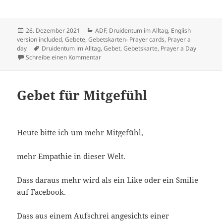
Veröffentlicht
Kategorien
26. Dezember 2021
ADF
,
Druidentum im Alltag
,
English
am
version included
,
Gebete
,
Gebetskarten- Prayer cards
,
Prayer a
Schlagwörter
day
Druidentum im Alltag
,
Gebet
,
Gebetskarte
,
Prayer a Day
zu An den Dreiviertelmond
Schreibe einen Kommentar
Gebet für Mitgefühl
Heute bitte ich um mehr Mitgefühl,
mehr Empathie in dieser Welt.
Dass daraus mehr wird als ein Like oder ein Smilie
auf Facebook.
Dass aus einem Aufschrei angesichts einer