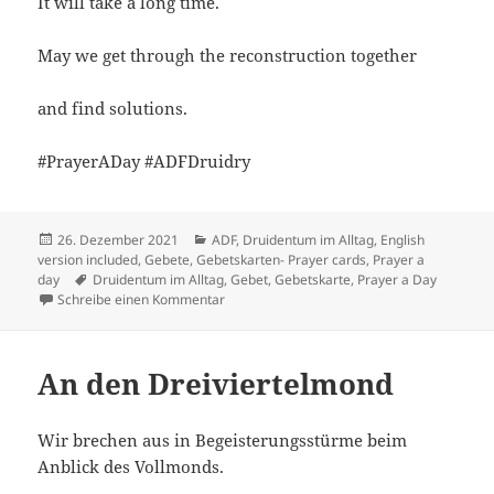
It will take a long time.
May we get through the reconstruction together
and find solutions.
#PrayerADay #ADFDruidry
Veröffentlicht
Kategorien
26. Dezember 2021
ADF
,
Druidentum im Alltag
,
English
am
version included
,
Gebete
,
Gebetskarten- Prayer cards
,
Prayer a
Schlagwörter
day
Druidentum im Alltag
,
Gebet
,
Gebetskarte
,
Prayer a Day
zu Die Flut
Schreibe einen Kommentar
An den Dreiviertelmond
Wir brechen aus in Begeisterungsstürme beim
Anblick des Vollmonds.