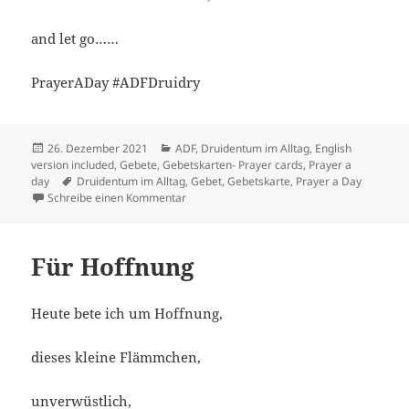
and let go……
PrayerADay #ADFDruidry
Veröffentlicht
Kategorien
26. Dezember 2021
ADF
,
Druidentum im Alltag
,
English
am
version included
,
Gebete
,
Gebetskarten- Prayer cards
,
Prayer a
Schlagwörter
day
Druidentum im Alltag
,
Gebet
,
Gebetskarte
,
Prayer a Day
zu Loslassen
Schreibe einen Kommentar
Für Hoffnung
Heute bete ich um Hoffnung,
dieses kleine Flämmchen,
unverwüstlich,