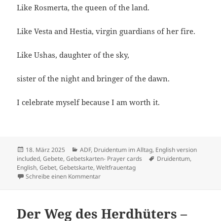
Like Rosmerta, the queen of the land.
Like Vesta and Hestia, virgin guardians of her fire.
Like Ushas, daughter of the sky,
sister of the night and bringer of the dawn.
I celebrate myself because I am worth it.
Veröffentlicht
Kategorien
18. März 2025
ADF
,
Druidentum im Alltag
,
English version
am
Schlagwörter
included
,
Gebete
,
Gebetskarten- Prayer cards
Druidentum
,
English
,
Gebet
,
Gebetskarte
,
Weltfrauentag
zu Gebet zum Weltfrauentag 2025
Schreibe einen Kommentar
Der Weg des Herdhüters –