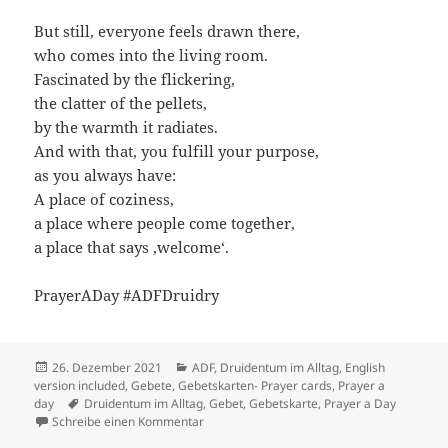
But still, everyone feels drawn there,
who comes into the living room.
Fascinated by the flickering,
the clatter of the pellets,
by the warmth it radiates.
And with that, you fulfill your purpose,
as you always have:
A place of coziness,
a place where people come together,
a place that says ‚welcome‘.
PrayerADay #ADFDruidry
Veröffentlicht
Kategorien
26. Dezember 2021
ADF
,
Druidentum im Alltag
,
English
am
version included
,
Gebete
,
Gebetskarten- Prayer cards
,
Prayer a
Schlagwörter
day
Druidentum im Alltag
,
Gebet
,
Gebetskarte
,
Prayer a Day
zu Mein Herdfeuer
Schreibe einen Kommentar