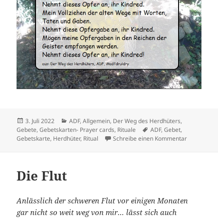
Veröffentlicht
Kategorien
3. Juli 2022
ADF
,
Allgemein
,
Der Weg des Herdhüters
,
am
Schlagwörter
Gebete
,
Gebetskarten- Prayer cards
,
Rituale
ADF
,
Gebet
,
zu Der Weg
Gebetskarte
,
Herdhüter
,
Ritual
Schreibe einen Kommentar
Die Flut
Anlässlich der schweren Flut vor einigen Monaten
gar nicht so weit weg von mir… lässt sich auch