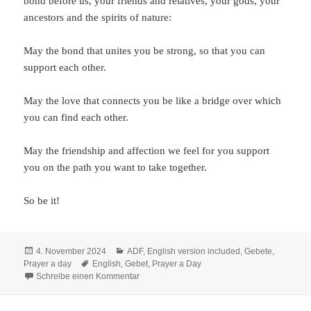
bond before us, your friends and relatives, your gods, your
ancestors and the spirits of nature:
May the bond that unites you be strong, so that you can
support each other.
May the love that connects you be like a bridge over which
you can find each other.
May the friendship and affection we feel for you support
you on the path you want to take together.
So be it!
Veröffentlicht
Kategorien
4. November 2024
ADF
,
English version included
,
Gebete
,
am
Schlagwörter
Prayer a day
English
,
Gebet
,
Prayer a Day
zu Prayer a Day 2024: Für ein Hochzeitspaar
Schreibe einen Kommentar