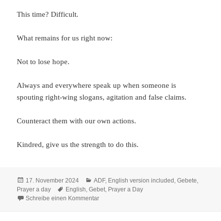
This time? Difficult.
What remains for us right now:
Not to lose hope.
Always and everywhere speak up when someone is
spouting right-wing slogans, agitation and false claims.
Counteract them with our own actions.
Kindred, give us the strength to do this.
Veröffentlicht
Kategorien
17. November 2024
ADF
,
English version included
,
Gebete
,
am
Schlagwörter
Prayer a day
English
,
Gebet
,
Prayer a Day
zu Prayer a Day 2024: Geschockt
Schreibe einen Kommentar