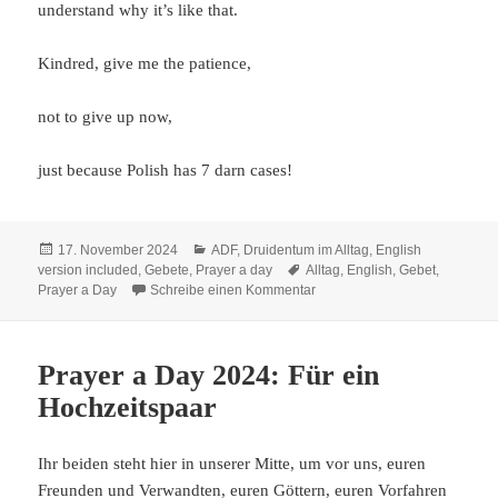
understand why it’s like that.
Kindred, give me the patience,
not to give up now,
just because Polish has 7 darn cases!
Veröffentlicht
Kategorien
17. November 2024
ADF
,
Druidentum im Alltag
,
English
am
Schlagwörter
version included
,
Gebete
,
Prayer a day
Alltag
,
English
,
Gebet
,
zu Prayer a Day 2024: Fremd
Prayer a Day
Schreibe einen Kommentar
Prayer a Day 2024: Für ein
Hochzeitspaar
Ihr beiden steht hier in unserer Mitte, um vor uns, euren
Freunden und Verwandten, euren Göttern, euren Vorfahren