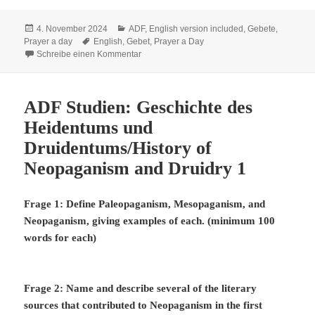
Veröffentlicht
Kategorien
4. November 2024
ADF
,
English version included
,
Gebete
,
am
Schlagwörter
Prayer a day
English
,
Gebet
,
Prayer a Day
zu Prayer a Day 2024: Nach vorne schauen
Schreibe einen Kommentar
ADF Studien: Geschichte des
Heidentums und
Druidentums/History of
Neopaganism and Druidry 1
Frage 1: Define Paleopaganism, Mesopaganism, and
Neopaganism, giving examples of each. (minimum 100
words for each)
Frage 2: Name and describe several of the literary
sources that contributed to Neopaganism in the first