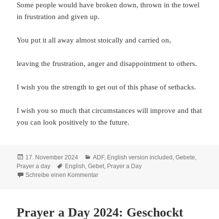
Some people would have broken down, thrown in the towel
in frustration and given up.
You put it all away almost stoically and carried on,
leaving the frustration, anger and disappointment to others.
I wish you the strength to get out of this phase of setbacks.
I wish you so much that circumstances will improve and that
you can look positively to the future.
Veröffentlicht
Kategorien
17. November 2024
ADF
,
English version included
,
Gebete
,
am
Schlagwörter
Prayer a day
English
,
Gebet
,
Prayer a Day
zu Prayer a Day 2024: Ein hartes Jahr
Schreibe einen Kommentar
Prayer a Day 2024: Geschockt