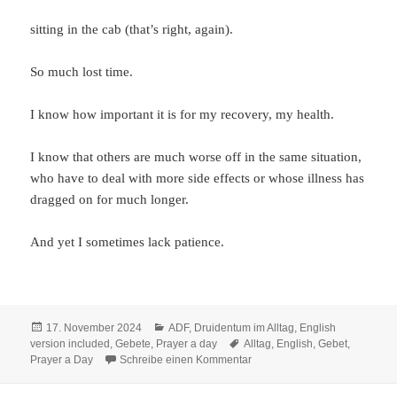
sitting in the cab (that’s right, again).
So much lost time.
I know how important it is for my recovery, my health.
I know that others are much worse off in the same situation,
who have to deal with more side effects or whose illness has
dragged on for much longer.
And yet I sometimes lack patience.
Veröffentlicht
Kategorien
17. November 2024
ADF
,
Druidentum im Alltag
,
English
am
Schlagwörter
version included
,
Gebete
,
Prayer a day
Alltag
,
English
,
Gebet
,
zu Prayer a Day 2024: Bitte 
Prayer a Day
Schreibe einen Kommentar