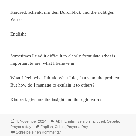
Kindred, schenkt mir den Durchblick und die richtigen
Worte.
English:
Sometimes I find it difficult to clearly formulate what is
important to me, what I believe in.
What I feel, what I think, what I do, that’s not the problem.
But how do I manage to explain it to others?
Kindred, give me the insight and the right words.
Veröffentlicht
Kategorien
4. November 2024
ADF
,
English version included
,
Gebete
,
am
Schlagwörter
Prayer a day
English
,
Gebet
,
Prayer a Day
zu Prayer a Day 2024: Für Klarheit
Schreibe einen Kommentar