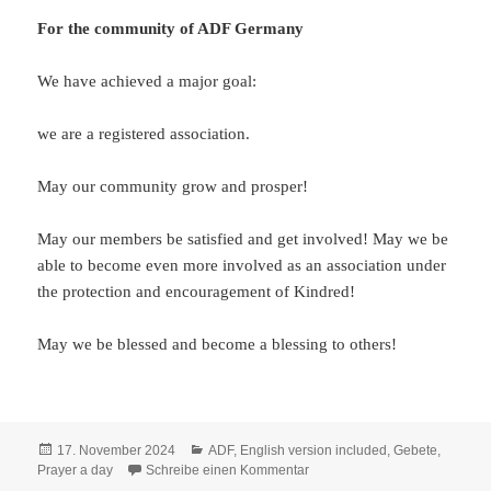
For the community of ADF Germany
We have achieved a major goal:
we are a registered association.
May our community grow and prosper!
May our members be satisfied and get involved! May we be
able to become even more involved as an association under
the protection and encouragement of Kindred!
May we be blessed and become a blessing to others!
Veröffentlicht
Kategorien
17. November 2024
ADF
,
English version included
,
Gebete
,
am
zu Prayer a Day 2024: Für di
Prayer a day
Schreibe einen Kommentar