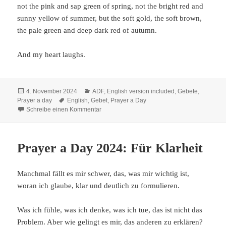
not the pink and sap green of spring, not the bright red and
sunny yellow of summer, but the soft gold, the soft brown,
the pale green and deep dark red of autumn.
And my heart laughs.
Veröffentlicht
Kategorien
4. November 2024
ADF
,
English version included
,
Gebete
,
am
Schlagwörter
Prayer a day
English
,
Gebet
,
Prayer a Day
zu Prayer a Day 2024: Herbstlaub
Schreibe einen Kommentar
Prayer a Day 2024: Für Klarheit
Manchmal fällt es mir schwer, das, was mir wichtig ist,
woran ich glaube, klar und deutlich zu formulieren.
Was ich fühle, was ich denke, was ich tue, das ist nicht das
Problem. Aber wie gelingt es mir, das anderen zu erklären?