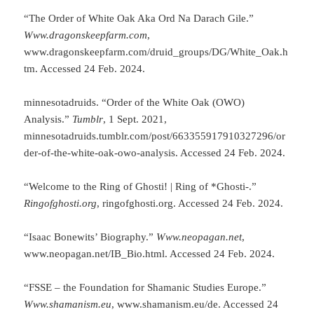
“The Order of White Oak Aka Ord Na Darach Gile.”
Www.dragonskeepfarm.com
,
www.dragonskeepfarm.com/druid_groups/DG/White_Oak.h
tm. Accessed 24 Feb. 2024.
minnesotadruids. “Order of the White Oak (OWO)
Analysis.”
Tumblr
, 1 Sept. 2021,
minnesotadruids.tumblr.com/post/663355917910327296/or
der-of-the-white-oak-owo-analysis. Accessed 24 Feb. 2024.
“Welcome to the Ring of Ghosti! | Ring of *Ghosti-.”
Ringofghosti.org
, ringofghosti.org. Accessed 24 Feb. 2024.
“Isaac Bonewits’ Biography.”
Www.neopagan.net
,
www.neopagan.net/IB_Bio.html. Accessed 24 Feb. 2024.
“FSSE – the Foundation for Shamanic Studies Europe.”
Www.shamanism.eu
, www.shamanism.eu/de. Accessed 24