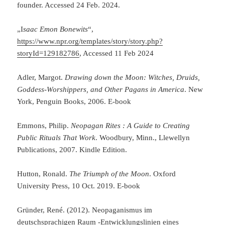
founder. Accessed 24 Feb. 2024.
„I
saac Emon Bonewits
“,
https://www.npr.org/templates/story/story.php?
storyId=129182786
, Accessed 11 Feb 2024
Adler, Margot.
Drawing down the Moon: Witches, Druids,
Goddess-Worshippers, and Other Pagans in America
. New
York, Penguin Books, 2006. E-book
Emmons, Philip.
Neopagan Rites : A Guide to Creating
Public Rituals That Work
. Woodbury, Minn., Llewellyn
Publications, 2007. Kindle Edition.
Hutton, Ronald.
The Triumph of the Moon
. Oxford
University Press, 10 Oct. 2019. E-book
Gründer, René. (2012). Neopaganismus im
deutschsprachigen Raum -Entwicklungslinien eines