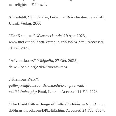
neureligiösen Feldes. 1.
Schönfeldt, Sybil Gräfin; Feste und Bräuche durch das Jahr,
Urania Verlag, 2000
“Der Krampus.”
Www.merkur.de
, 29 Apr. 2023,
www.merkur.de/leben/krampus-zr-535534.html. Accessed
11 Feb 2024.
“Adventskranz.”
Wikipedia
, 27 Oct. 2023,
de.wikipedia.org/wiki/Adventskranz.
„ Krampus Walk
“.
gallery.religioussounds.osu.edu/krampus-walk-
exhibit/index.php
Pond, Lauren, Accessed 11 Feb 2024
“The Druid Path – Henge of Keltria.”
Dobhran.tripod.com
,
dobhran.tripod.com/DPkeltria.htm. Accessed 24 Feb. 2024.