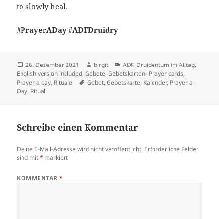
to slowly heal.
#PrayerADay #ADFDruidry
Veröffentlicht
Autor
Kategorien
26. Dezember 2021
birgit
ADF
,
Druidentum im Alltag
,
am
English version included
,
Gebete
,
Gebetskarten- Prayer cards
,
Schlagwörter
Prayer a day
,
Rituale
Gebet
,
Gebetskarte
,
Kalender
,
Prayer a
Day
,
Ritual
Schreibe einen Kommentar
Deine E-Mail-Adresse wird nicht veröffentlicht.
Erforderliche Felder
sind mit
*
markiert
KOMMENTAR
*