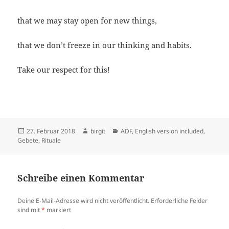
that we may stay open for new things,
that we don’t freeze in our thinking and habits.
Take our respect for this!
Veröffentlicht
Autor
Kategorien
27. Februar 2018
birgit
ADF
,
English version included
,
am
Gebete
,
Rituale
Schreibe einen Kommentar
Deine E-Mail-Adresse wird nicht veröffentlicht.
Erforderliche Felder
sind mit
*
markiert