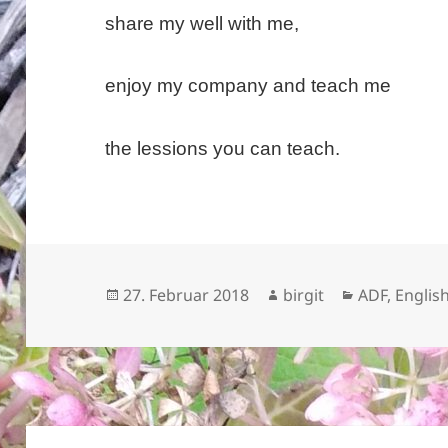
share my well with me,
enjoy my company and teach me
the lessions you can teach.
Veröffentlicht
Autor
Kategorien
27. Februar 2018
birgit
ADF
,
Englis
am