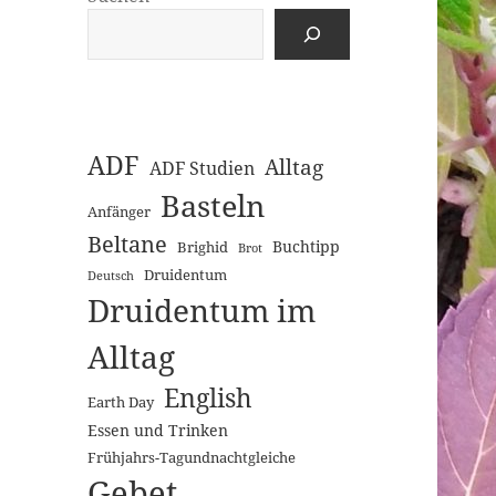
ADF
Alltag
ADF Studien
Basteln
Anfänger
Beltane
Buchtipp
Brighid
Brot
Druidentum
Deutsch
Druidentum im
Alltag
English
Earth Day
Essen und Trinken
Frühjahrs-Tagundnachtgleiche
Gebet