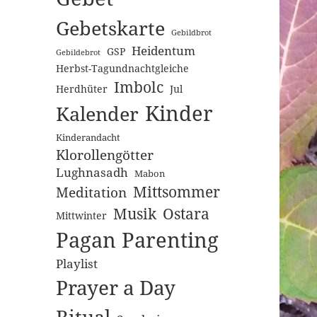
Gebetskarte
Gebildbrot
Heidentum
GSP
Gebildebrot
Herbst-Tagundnachtgleiche
Imbolc
Herdhüter
Jul
Kinder
Kalender
Kinderandacht
Klorollengötter
Lughnasadh
Mabon
Mittsommer
Meditation
Musik
Ostara
Mittwinter
Pagan Parenting
Playlist
Prayer a Day
Ritual