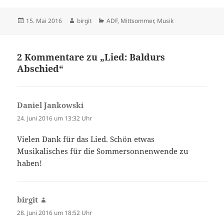
Veröffentlicht
Autor
Kategorien
15. Mai 2016
birgit
ADF
,
Mittsommer
,
Musik
am
2 Kommentare zu „Lied: Baldurs
Abschied“
Daniel Jankowski
sagt:
24. Juni 2016 um 13:32 Uhr
Vielen Dank für das Lied. Schön etwas
Musikalisches für die Sommersonnenwende zu
haben!
birgit
sagt:
28. Juni 2016 um 18:52 Uhr