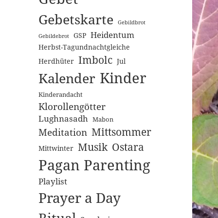
Gebetskarte
Gebildbrot
Heidentum
GSP
Gebildebrot
Herbst-Tagundnachtgleiche
Imbolc
Herdhüter
Jul
Kinder
Kalender
Kinderandacht
Klorollengötter
Lughnasadh
Mabon
Mittsommer
Meditation
Musik
Ostara
Mittwinter
Pagan Parenting
Playlist
Prayer a Day
Ritual