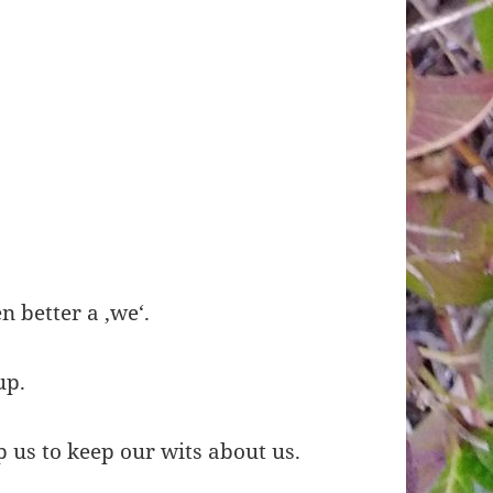
n better a ‚we‘.
up.
p us to keep our wits about us.