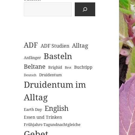
ADF
Alltag
ADF Studien
Basteln
Anfänger
Beltane
Buchtipp
Brighid
Brot
Druidentum
Deutsch
Druidentum im
Alltag
English
Earth Day
Essen und Trinken
Frühjahrs-Tagundnachtgleiche
Gebet