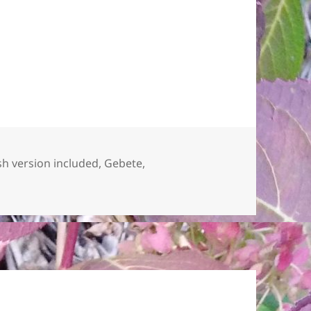
n
sh version included
,
Gebete
,