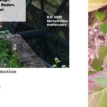
o motion
.