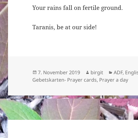
Your rains fall on fertile ground.
Taranis, be at our side!
Veröffentlicht
Autor
Kategorie
7. November 2019
birgit
ADF
,
Engli
am
Gebetskarten- Prayer cards
,
Prayer a day