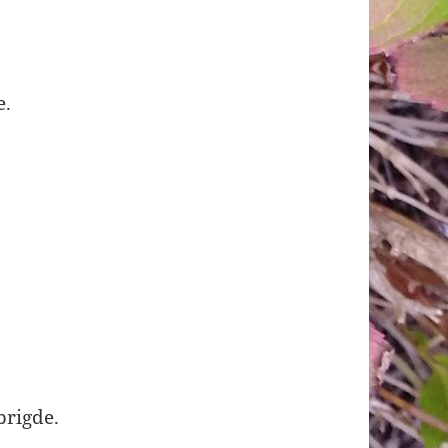
e.
brigde.