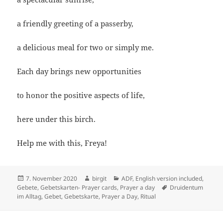
a friendly greeting of a passerby,
a delicious meal for two or simply me.
Each day brings new opportunities
to honor the positive aspects of life,
here under this birch.
Help me with this, Freya!
Veröffentlicht
Autor
Kategorien
7. November 2020
birgit
ADF
,
English version included
,
am
Schlagwörter
Gebete
,
Gebetskarten- Prayer cards
,
Prayer a day
Druidentum
im Alltag
,
Gebet
,
Gebetskarte
,
Prayer a Day
,
Ritual