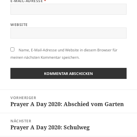
E-MAIL-ADRESSE
*
WEBSITE
Name, E-Mail-Adresse und Website in diesem Browser für
meinen nächsten Kommentar speichern.
Beitragsnavigation
VORHERIGER
Prayer A Day 2020: Abschied vom Garten
Vorheriger
Beitrag:
NÄCHSTER
Prayer A Day 2020: Schulweg
Nächster
Beitrag: