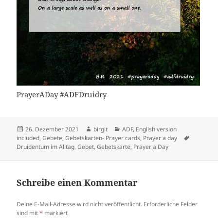
PrayerADay #ADFDruidry
Veröffentlicht
Autor
Kategorien
26. Dezember 2021
birgit
ADF
,
English version
am
Schlagwö
included
,
Gebete
,
Gebetskarten- Prayer cards
,
Prayer a day
Druidentum im Alltag
,
Gebet
,
Gebetskarte
,
Prayer a Day
Schreibe einen Kommentar
Deine E-Mail-Adresse wird nicht veröffentlicht.
Erforderliche Felder
sind mit
*
markiert