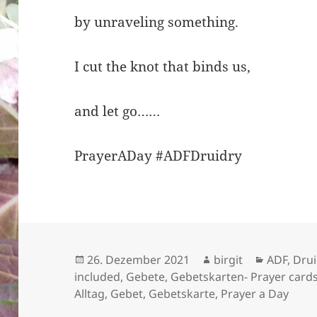
by unraveling something.
I cut the knot that binds us,
and let go……
PrayerADay #ADFDruidry
Veröffentlicht
Autor
Kategori
26. Dezember 2021
birgit
ADF
,
Drui
am
included
,
Gebete
,
Gebetskarten- Prayer card
Alltag
,
Gebet
,
Gebetskarte
,
Prayer a Day