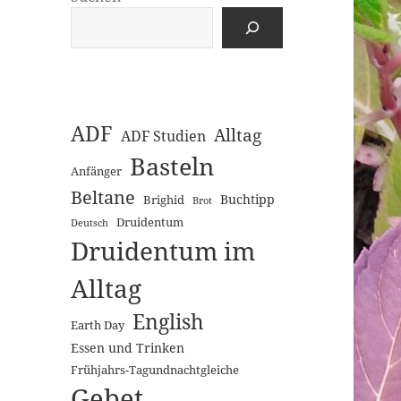
ADF
Alltag
ADF Studien
Basteln
Anfänger
Beltane
Buchtipp
Brighid
Brot
Druidentum
Deutsch
Druidentum im
Alltag
English
Earth Day
Essen und Trinken
Frühjahrs-Tagundnachtgleiche
Gebet