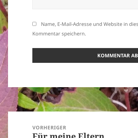
Name, E-Mail-Adresse und Website in di
Kommentar speichern.
Beitragsnavigation
VORHERIGER
Für meine Eltern
Vorheriger