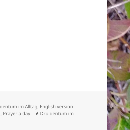
en
dentum im Alltag
,
English version
Schlagwörter
s
,
Prayer a day
Druidentum im