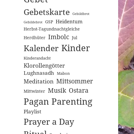
Gebetskarte
Gebildbrot
Heidentum
GSP
Gebildebrot
Herbst-Tagundnachtgleiche
Imbolc
Herdhüter
Jul
Kinder
Kalender
Kinderandacht
Klorollengötter
Lughnasadh
Mabon
Mittsommer
Meditation
Musik
Ostara
Mittwinter
Pagan Parenting
Playlist
Prayer a Day
Ritual