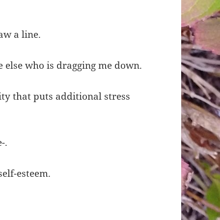
aw a line.
else who is dragging me down.
y that puts additional stress
-.
self-esteem.