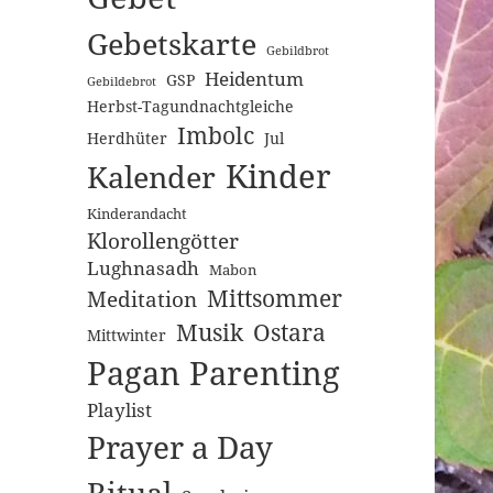
Gebetskarte
Gebildbrot
Heidentum
GSP
Gebildebrot
Herbst-Tagundnachtgleiche
Imbolc
Herdhüter
Jul
Kinder
Kalender
Kinderandacht
Klorollengötter
Lughnasadh
Mabon
Mittsommer
Meditation
Musik
Ostara
Mittwinter
Pagan Parenting
Playlist
Prayer a Day
Ritual