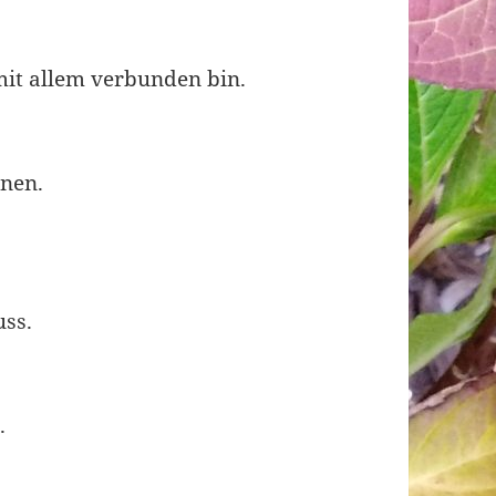
mit allem verbunden bin.
nnen.
uss.
.