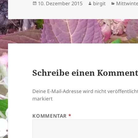
Veröffentlicht
Autor
Kategori
10. Dezember 2015
birgit
Mittwint
am
Schreibe einen Kommen
Deine E-Mail-Adresse wird nicht veröffentlicht
markiert
KOMMENTAR
*