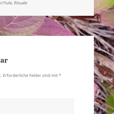
en
er/Yule
,
Rituale
tar
.
Erforderliche Felder sind mit
*