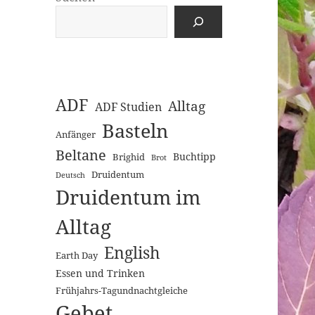
ADF
Alltag
ADF Studien
Basteln
Anfänger
Beltane
Buchtipp
Brighid
Brot
Druidentum
Deutsch
Druidentum im
Alltag
English
Earth Day
Essen und Trinken
Frühjahrs-Tagundnachtgleiche
Gebet