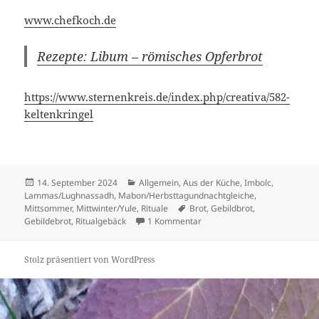
www.chefkoch.de
Rezepte: Libum – römisches Opferbrot
https://www.sternenkreis.de/index.php/creativa/582-
keltenkringel
Veröffentlicht
Kategorien
14. September 2024
Allgemein
,
Aus der Küche
,
Imbolc
,
am
Lammas/Lughnassadh
,
Mabon/Herbsttagundnachtgleiche
,
Schlagwörter
Mittsommer
,
Mittwinter/Yule
,
Rituale
Brot
,
Gebildbrot
,
zu Brot und Gebäck im neuen
Gebildebrot
,
Ritualgebäck
1 Kommentar
Stolz präsentiert von WordPress