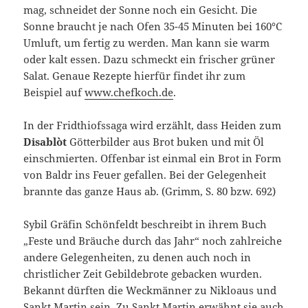
mag, schneidet der Sonne noch ein Gesicht. Die
Sonne braucht je nach Ofen 35-45 Minuten bei 160°C
Umluft, um fertig zu werden. Man kann sie warm
oder kalt essen. Dazu schmeckt ein frischer grüner
Salat. Genaue Rezepte hierfür findet ihr zum
Beispiel auf
www.chefkoch.de
.
In der Fridthiofssaga wird erzählt, dass Heiden zum
Disablòt
Götterbilder aus Brot buken und mit Öl
einschmierten. Offenbar ist einmal ein Brot in Form
von Baldr ins Feuer gefallen. Bei der Gelegenheit
brannte das ganze Haus ab. (Grimm, S. 80 bzw. 692)
Sybil Gräfin Schönfeldt beschreibt in ihrem Buch
„Feste und Bräuche durch das Jahr“ noch zahlreiche
andere Gelegenheiten, zu denen auch noch in
christlicher Zeit Gebildebrote gebacken wurden.
Bekannt dürften die Weckmänner zu Nikloaus und
Sankt Martin sein. Zu Sankt Martin erwähnt sie auch