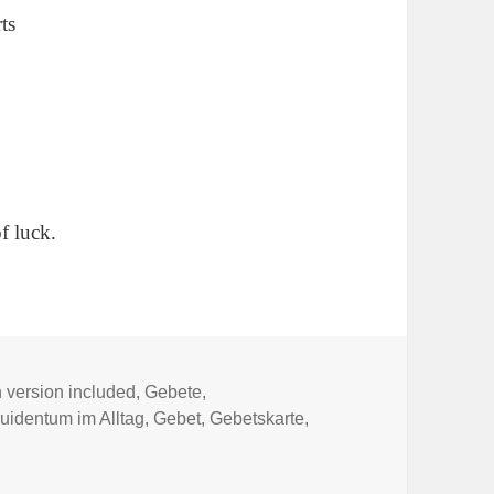
ts
of luck.
 version included
,
Gebete
,
hlagwörter
uidentum im Alltag
,
Gebet
,
Gebetskarte
,