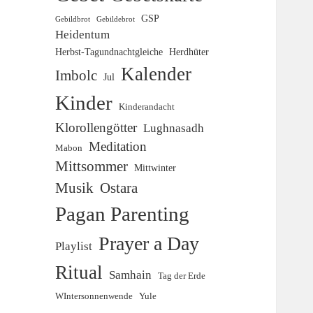
GSP
Gebildbrot
Gebildebrot
Heidentum
Herbst-Tagundnachtgleiche
Herdhüter
Kalender
Imbolc
Jul
Kinder
Kinderandacht
Klorollengötter
Lughnasadh
Meditation
Mabon
Mittsommer
Mittwinter
Musik
Ostara
Pagan Parenting
Prayer a Day
Playlist
Ritual
Samhain
Tag der Erde
WIntersonnenwende
Yule