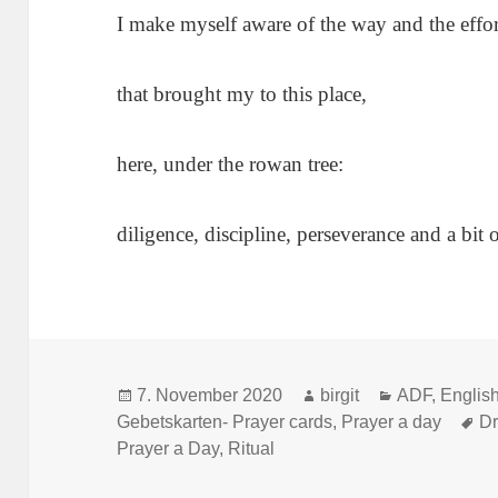
I make myself aware of the way and the effor
that brought my to this place,
here, under the rowan tree:
diligence, discipline, perseverance and a bit 
Veröffentlicht
Autor
Kategorien
7. November 2020
birgit
ADF
,
English
am
Sc
Gebetskarten- Prayer cards
,
Prayer a day
Dr
Prayer a Day
,
Ritual