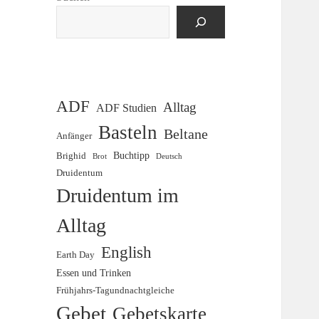
ADF
Alltag
ADF Studien
Basteln
Beltane
Anfänger
Buchtipp
Brighid
Brot
Deutsch
Druidentum
Druidentum im
Alltag
English
Earth Day
Essen und Trinken
Frühjahrs-Tagundnachtgleiche
Gebet
Gebetskarte