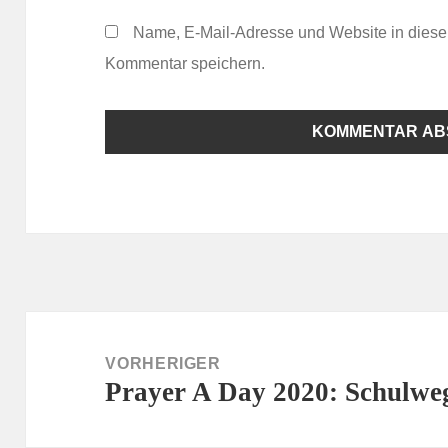
Name, E-Mail-Adresse und Website in dies
Kommentar speichern.
Beitragsnavigation
VORHERIGER
Prayer A Day 2020: Schulwe
Vorheriger
Beitrag: