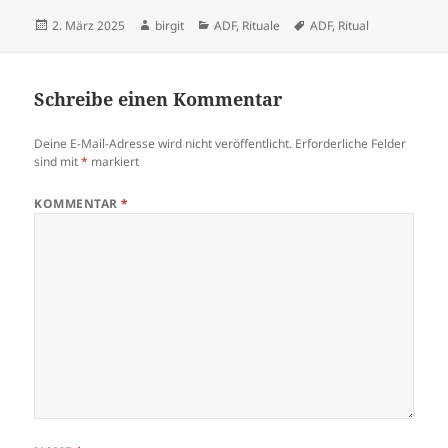
Veröffentlicht
Autor
Kategorien
Schlagwörter
2. März 2025
birgit
ADF
,
Rituale
ADF
,
Ritual
am
Schreibe einen Kommentar
Deine E-Mail-Adresse wird nicht veröffentlicht.
Erforderliche Felder
sind mit
*
markiert
KOMMENTAR
*