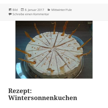
Format
Veröffentlicht
Kategorien
Bild
8. Januar 2017
Mittwinter/Yule
am
zu Frohes Mittwinter!
Schreibe einen Kommentar
Rezept:
Wintersonnenkuchen