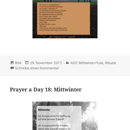
Format
Veröffentlicht
Kategorien
Bild
29. November 2017
ADF
,
Mittwinter/Yule
,
Rituale
am
zu Prayer a Day 27: Sonnen-Devotional
Schreibe einen Kommentar
Prayer a Day 18: Mittwinter