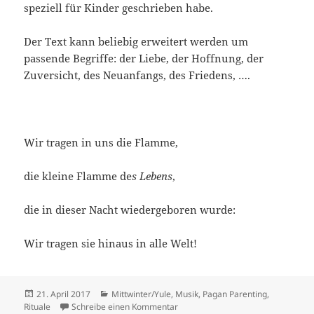
speziell für Kinder geschrieben habe.
Der Text kann beliebig erweitert werden um
passende Begriffe: der Liebe, der Hoffnung, der
Zuversicht, des Neuanfangs, des Friedens, ….
Wir tragen in uns die Flamme,
die kleine Flamme de
s Lebens
,
die in dieser Nacht wiedergeboren wurde:
Wir tragen sie hinaus in alle Welt!
Veröffentlicht
Kategorien
21. April 2017
Mittwinter/Yule
,
Musik
,
Pagan Parenting
,
am
zu Lied: Flammenträger
Rituale
Schreibe einen Kommentar