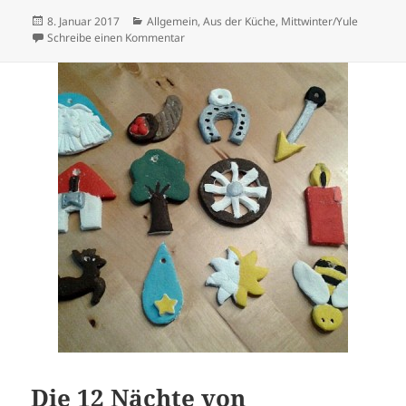
Veröffentlicht
Kategorien
8. Januar 2017
Allgemein
,
Aus der Küche
,
Mittwinter/Yule
am
zu Rezept: Wintersonnenkuchen
Schreibe einen Kommentar
Die 12 Nächte von