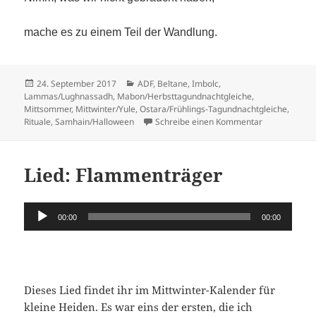
mache es zu einem Teil der Wandlung.
Veröffentlicht
Kategorien
24. September 2017
ADF
,
Beltane
,
Imbolc
,
am
Lammas/Lughnassadh
,
Mabon/Herbsttagundnachtgleiche
,
Mittsommer
,
Mittwinter/Yule
,
Ostara/Frühlings-Tagundnachtgleiche
,
zu Mutter Erd
Rituale
,
Samhain/Halloween
Schreibe einen Kommentar
Lied: Flammenträger
Audio-
00:00
00:00
Player
Dieses Lied findet ihr im Mittwinter-Kalender für
kleine Heiden. Es war eins der ersten, die ich