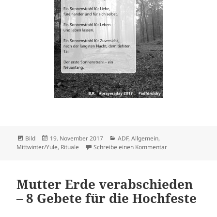
Format
Veröffentlicht
Kategorien
Bild
19. November 2017
ADF
,
Allgemein
,
am
zu Prayer a Day 18
Mittwinter/Yule
,
Rituale
Schreibe einen Kommentar
Mutter Erde verabschieden
– 8 Gebete für die Hochfeste