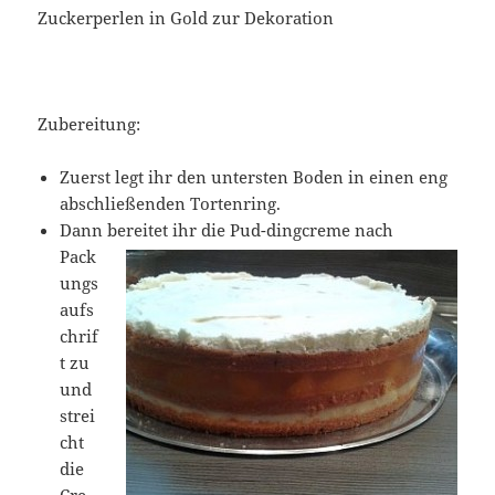
Zuckerperlen in Gold zur Dekoration
Zubereitung:
Zuerst legt ihr den untersten Boden in einen eng
abschließenden Tortenring.
Dann bereitet ihr die Pud-
dingcreme nach
Pack
ungs
aufs
chrif
t zu
und
strei
cht
die