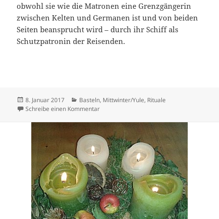
obwohl sie wie die Matronen eine Grenzgängerin
zwischen Kelten und Germanen ist und von beiden
Seiten beansprucht wird – durch ihr Schiff als
Schutzpatronin der Reisenden.
Veröffentlicht
Kategorien
8. Januar 2017
Basteln
,
Mittwinter/Yule
,
Rituale
am
zu Die 12 Nächte von Mittwinter – gallische
Schreibe einen Kommentar